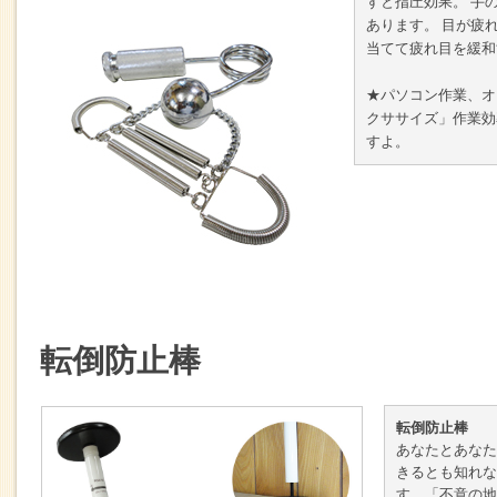
すと指圧効果。 手
あります。 目が疲
当てて疲れ目を緩和
★パソコン作業、オ
クササイズ」作業効
すよ。
転倒防止棒
転倒防止棒
あなたとあなた
きるとも知れな
す。「不意の地