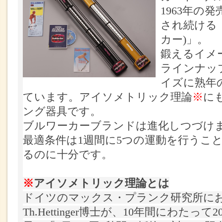
1963年の
され続ける「
カー)」。
鍛えるイメ
ラインナッ
イズに熟年
ています。アイソメトリック理論
※
に
ング器具です。
ブルワーカーブランドは進化しつづけ
最適条件は1週間に5つの運動を行うこ
るのに十分です。
※
アイソメトリック理論とは
ドイツのマックス・プランク研究所において、
Th.Hettinger博士が、10年間にわた