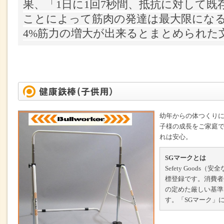
果、「1日に1回7秒間、抵抗に対して既
ことによって筋肉の発達は最大限になる
4%筋力の増大が出来るとまとめられた
幼年からの体つくり
子様の成長をご家庭
れは安心。
SGマークとは
Sefety Good
標登録です。消費者
の定めた厳しい基準
す。「SGマーク」